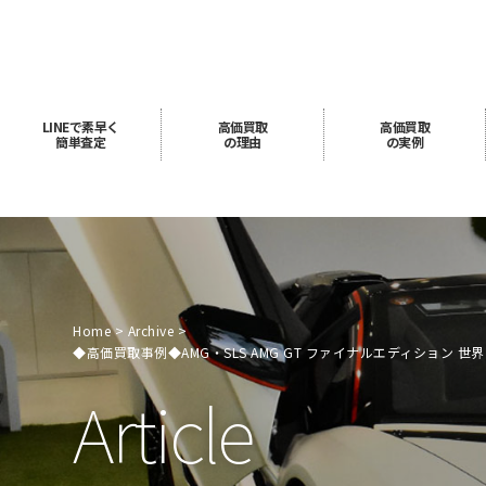
LINE
で素早く
高価買取
高価買取
簡単査定
の理由
の実例
Home
Archive
◆高価買取事例◆AMG・SLS AMG GT ファイナルエディション 世界
Article