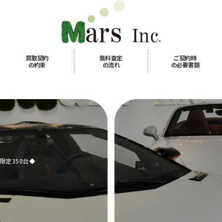
買取契約
無料査定
ご契約時
の約束
の流れ
の必要書類
限定350台◆