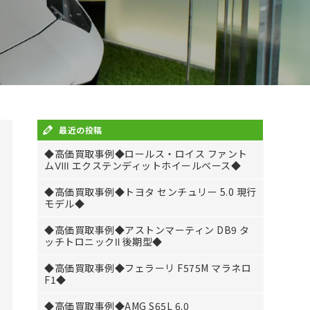
最近の投稿
◆高価買取事例◆ロールス・ロイス ファント
ムⅧ エクステンディットホイールベース◆
◆高価買取事例◆トヨタ センチュリー 5.0 現行
モデル◆
◆高価買取事例◆アストンマーティン DB9 タ
ッチトロニックⅡ 後期型◆
◆高価買取事例◆フェラーリ F575M マラネロ
F1◆
◆高価買取事例◆AMG S65L 6.0