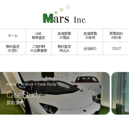
LINE
高価買取
高価買取
買取契約
ホーム
簡単査定
の理由
の実例
の約束
無料査定
ご契約時
無料査定
会社紹介
ブログ
の流れ
の必要書類
申込み
Home
Archive
Case Study
Case Study
買取事例