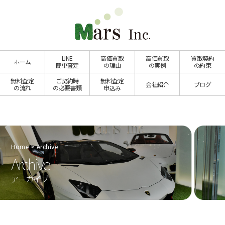
LINE
高価買取
高価買取
買取契約
ホーム
簡単査定
の理由
の実例
の約束
無料査定
ご契約時
無料査定
会社紹介
ブログ
の流れ
の必要書類
申込み
Home
Archive
Archive
アーカイブ