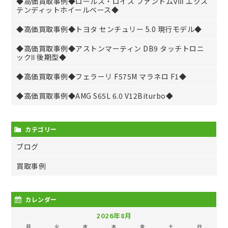
◆高価買取事例◆ロールス・ロイス ファントムⅧ エクス
テンディットホイールベース◆
◆高価買取事例◆トヨタ センチュリー 5.0 現行モデル◆
◆高価買取事例◆アストンマーティン DB9 タッチトロニ
ックⅡ 後期型◆
◆高価買取事例◆フェラーリ F575M マラネロ F1◆
◆高価買取事例◆AMG S65L 6.0 V12Biturbo◆
カテゴリー
ブログ
買取事例
カレンダー
2026年8月
月
火
水
木
金
土
日